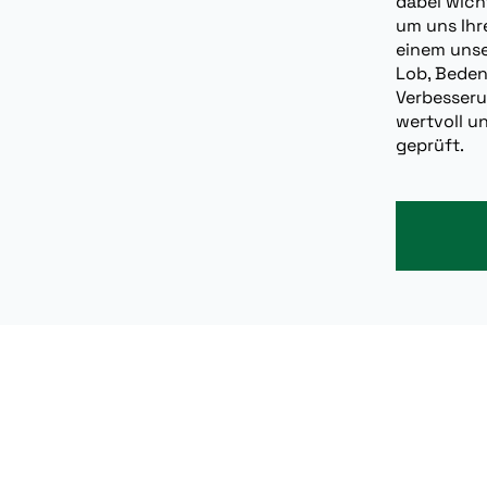
dabei wich
um uns Ihr
einem unse
Lob, Bede
Verbesseru
wertvoll u
geprüft.